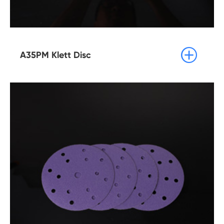

A35PM Klett Disc