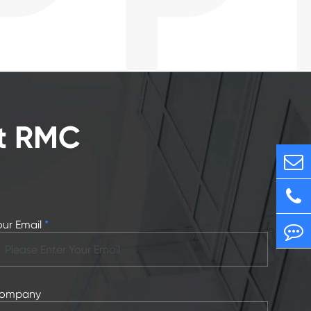
it RMC
our Email
*
ompany