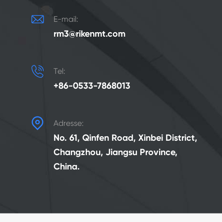

E-mail:
rm3@rikenmt.com

Tel:
+86-0533-7868013

Adresse:
No. 61, Qinfen Road, Xinbei District,
Changzhou, Jiangsu Province,
China.