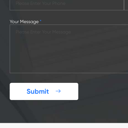
Your Message
*
Submit
