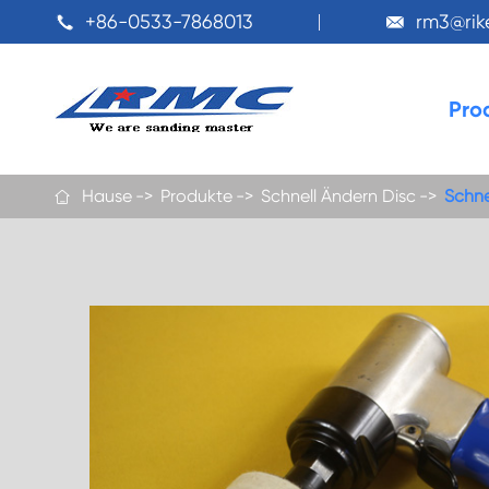
+86-0533-7868013
rm3@ri


Pro
Hause
Produkte
Schnell Ändern Disc
Schne
