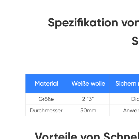
Spezifikation vo
S
Material
Weiße wolle
Sichern 
Größe
2 ”3”
Di
Durchmesser
50mm
Anwe
Vorteile von Schne