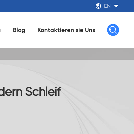
EN



g
Blog
Kontaktieren sie Uns
dern Schleif