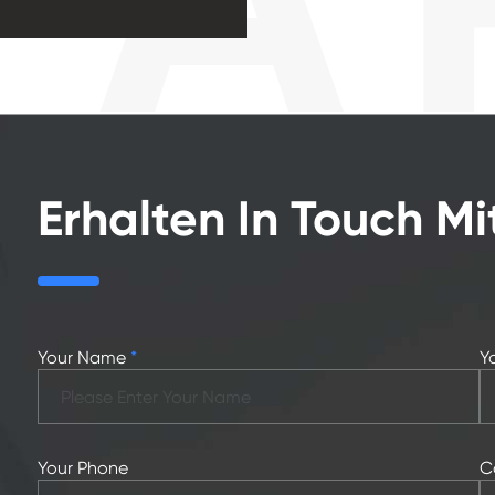
Erhalten In Touch M
Your Name
*
Y
Your Phone
C