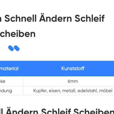
n Schnell Ändern Schleif
cheiben
material
Kunststoff
cke
6mm
ndung
Kupfer, eisen, metall, edelstahl, möbel
ll Ändern Schleif Scheibe