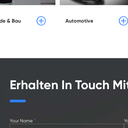


de & Bau
Automotive
Erhalten In Touch M
Your Name
*
Y