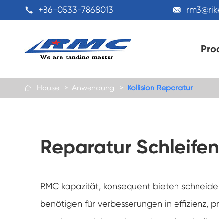
+86-0533-7868013
rm3@ri


Pro
Hause
Anwendung
Kollision Reparatur

Reparatur Schleifen
RMC kapazität, konsequent bieten schneiden-
benötigen für verbesserungen in effizienz, p