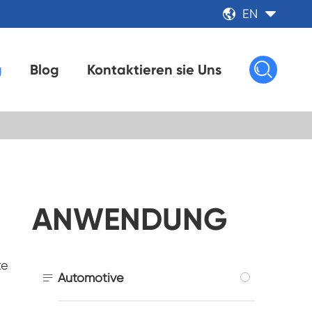
EN



g
Blog
Kontaktieren sie Uns
ANWENDUNG
te

Automotive