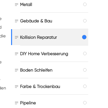

Metall
e

Gebäude & Bau
d
die

Kollision Reparatur

DIY Home Verbesserung
e

Boden Schleifen
e

Farbe & Trockenbau
den

Pipeline