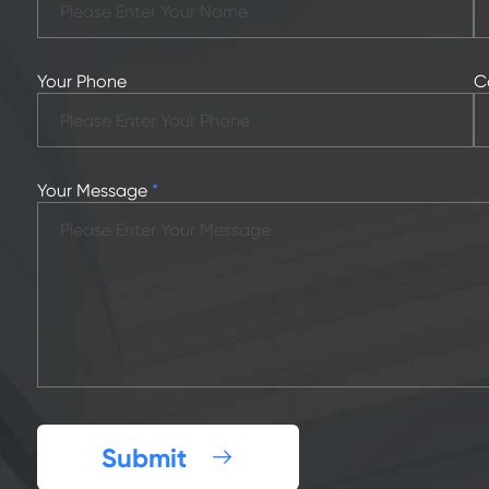
Your Phone
C
Your Message
*
Submit
