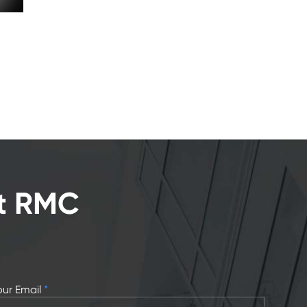
it RMC
our Email
*