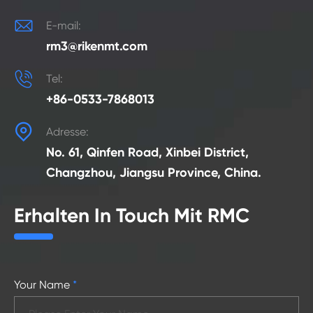

E-mail:
rm3@rikenmt.com

Tel:
+86-0533-7868013

Adresse:
No. 61, Qinfen Road, Xinbei District,
Changzhou, Jiangsu Province, China.
Erhalten In Touch Mit RMC
Your Name
*