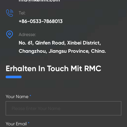

Tel:
+86-0533-7868013

Adresse:
No. 61, Qinfen Road, Xinbei District,
Changzhou, Jiangsu Province, China.
Erhalten In Touch Mit RMC
Your Name
*
Your Email
*