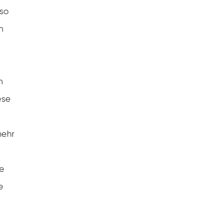
 so
n
n
ese
mehr
le
e