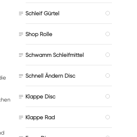

Schleif Gürtel

Shop Rolle

Schwamm Schleifmittel

Schnell Ändern Disc
die

Klappe Disc
ächen

Klappe Rad
nd