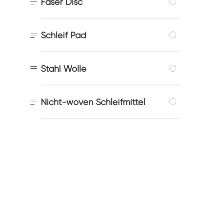

Faser Disc

Schleif Pad

Stahl Wolle

Nicht-woven Schleifmittel