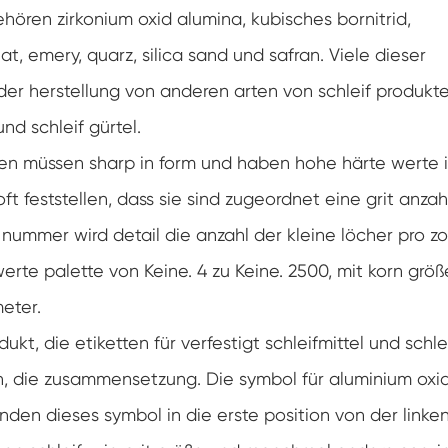
ören zirkonium oxid alumina, kubisches bornitrid,
t, emery, quarz, silica sand und safran. Viele dieser
der herstellung von anderen arten von schleif produkte
und schleif gürtel.
rden müssen sharp in form und haben hohe härte werte 
ft feststellen, dass sie sind zugeordnet eine grit anzah
nummer wird detail die anzahl der kleine löcher pro zol
werte palette von Keine. 4 zu Keine. 2500, mit korn grö
meter.
ukt, die etiketten für verfestigt schleifmittel und schle
, die zusammensetzung. Die symbol für aluminium oxid
finden dieses symbol in die erste position von der linken