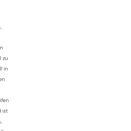
,
in
l zu
l in
ßen
ifen
 ist
,