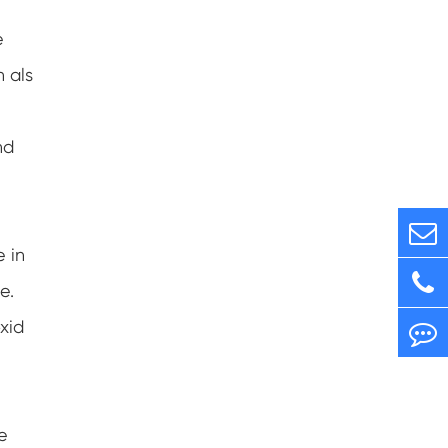
e
n als
nd
e in
e.
xid
e