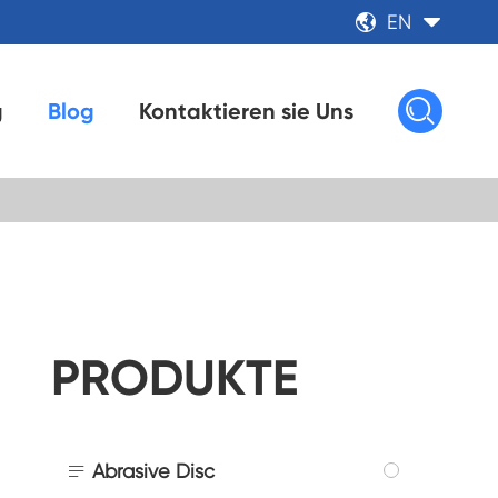
EN



g
Blog
Kontaktieren sie Uns
PRODUKTE

Abrasive Disc