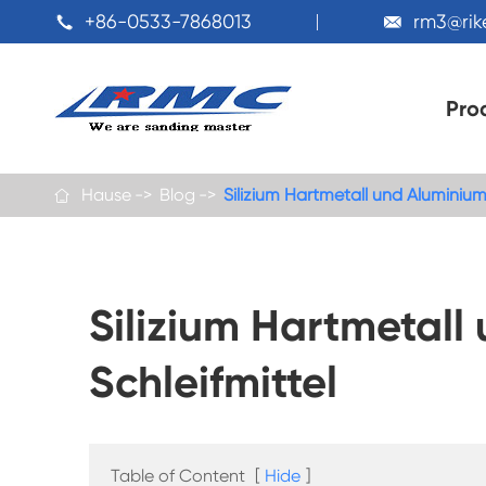
+86-0533-7868013
rm3@ri


Pro
Hause
Blog
Silizium Hartmetall und Aluminium

Silizium Hartmetall
Schleifmittel
Table of Content
[
Hide
]