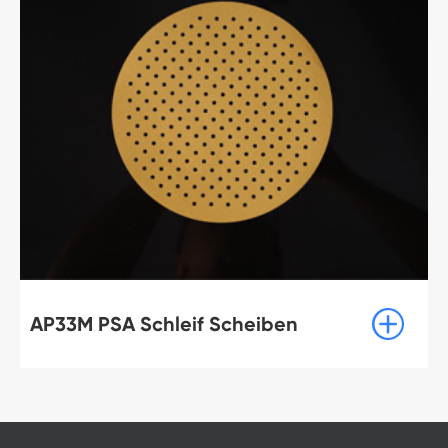
CG-VP Aluminium Oxid Mesh

Schleifen Disc