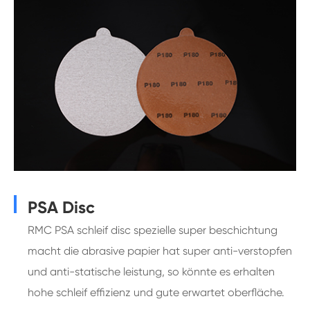
PSA Disc
RMC PSA schleif disc spezielle super beschichtung
macht die abrasive papier hat super anti-verstopfen
und anti-statische leistung, so könnte es erhalten
hohe schleif effizienz und gute erwartet oberfläche.