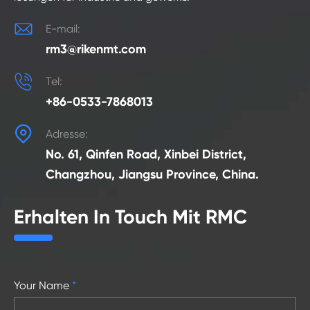

E-mail:
rm3@rikenmt.com

Tel:
+86-0533-7868013

Adresse:
No. 61, Qinfen Road, Xinbei District,
Changzhou, Jiangsu Province, China.
Erhalten In Touch Mit RMC
Your Name
*