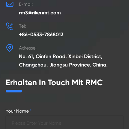

E-mail:
rm3@rikenmt.com

Tel:
+86-0533-7868013

Adresse:
No. 61, Qinfen Road, Xinbei District,
Changzhou, Jiangsu Province, China.
Erhalten In Touch Mit RMC
Your Name
*