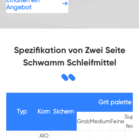
Erhalten ein

Angebot
Spezifikation von Zwei Seite
Schwamm Schleifmittel
Grit palette
Typ
Korn
Sichern
Supe
Grob
Medium
Feine
feine
AlO