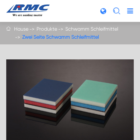

Hause
Produkte
Schwamm Schleifmittel

Zwei Seite Schwamm Schleifmittel