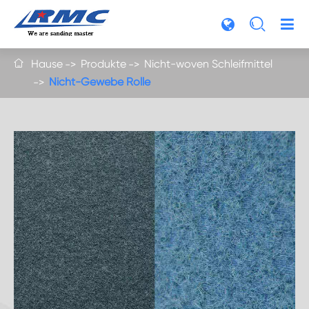

Hause
Produkte
Nicht-woven Schleifmittel

Nicht-Gewebe Rolle