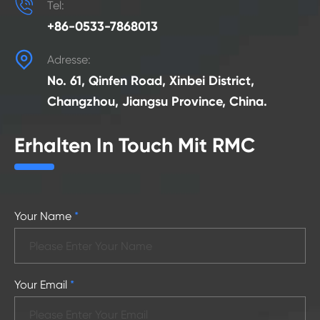

Tel:
+86-0533-7868013

Adresse:
No. 61, Qinfen Road, Xinbei District,
Changzhou, Jiangsu Province, China.
Erhalten In Touch Mit RMC
Your Name
*
Your Email
*