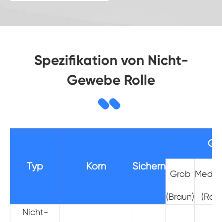
Spezifikation von Nicht-
Gewebe Rolle
Gri
Typ
Korn
Sichern
Grob
Mediu
(Braun)
(Rot)
Nicht-