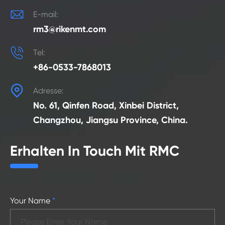

E-mail:
rm3@rikenmt.com

Tel:
+86-0533-7868013

Adresse:
No. 61, Qinfen Road, Xinbei District,
Changzhou, Jiangsu Province, China.
Erhalten In Touch Mit RMC
Your Name
*